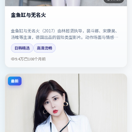
金鱼缸与无名火
金鱼缸与无名火（2017）由林超贤执导，裴斗娜、宋康昊、
汤唯等主演，德国出品的冒险类型影片。动作场面与情感戏
比例拿捏得当。剧情简介与主创信息可供检索参考，上映日
日韩精选
高清流畅
期以片方资料为准。
9.4万
108个月前
最新