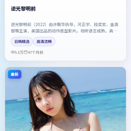
逆光黎明前
逆光黎明前（2022）由许鞍华执导，河正宇、段奕宏、金高
银等主演，英国出品的动作类型影片。视听语言成熟，具备
院线质感。剧情简介与主创信息可供检索参考，上映日期以
日韩精选
高清流畅
片方资料为准。
5.5万
47个月前
最新