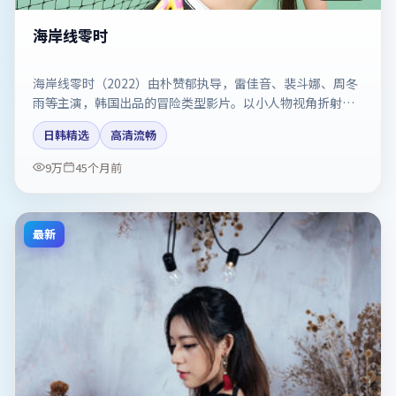
海岸线零时
海岸线零时（2022）由朴赞郁执导，雷佳音、裴斗娜、周冬
雨等主演，韩国出品的冒险类型影片。以小人物视角折射时
代切片。剧情简介与主创信息可供检索参考，上映日期以片
日韩精选
高清流畅
方资料为准。
9万
45个月前
最新