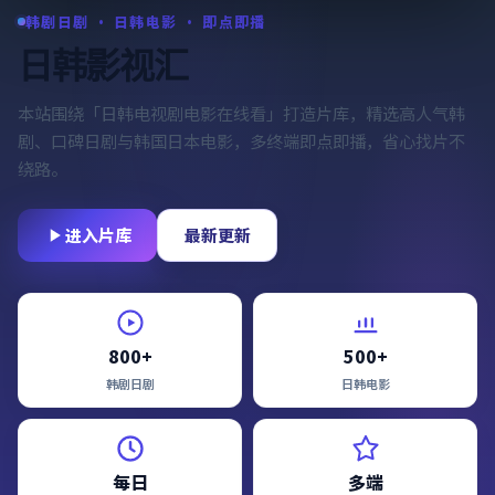
韩剧日剧 · 日韩电影 · 即点即播
日韩影视汇
本站围绕「
日韩电视剧电影在线看
」打造片库，精选高人气韩
剧、口碑日剧与韩国日本电影，多终端即点即播，省心找片不
绕路。
进入片库
最新更新
800+
500+
韩剧日剧
日韩电影
每日
多端