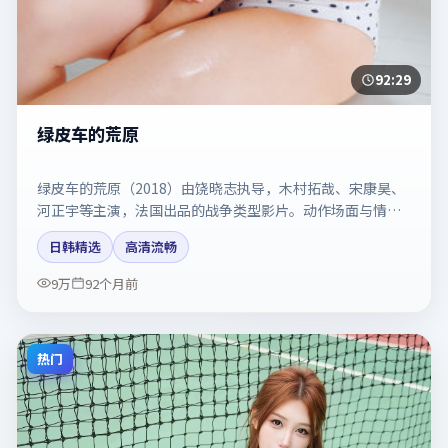
92:29
绿皮车的荒原
绿皮车的荒原（2018）由饶晓志执导，木村拓哉、宋康昊、
河正宇等主演，法国出品的战争类型影片。动作场面与情感
戏比例拿捏得当。剧情简介与主创信息可供检索参考，上映
日韩精选
高清流畅
日期以片方资料为准。
9万
92个月前
热门