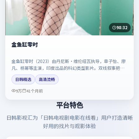
98:32
金鱼缸零时
金鱼缸零时（2023）由丹尼斯·维伦纽瓦执导，章子怡、廖
凡、杨幂等主演，印度出品的科幻类型影片。双线叙事把悬
念保持到最后一刻。剧情简介与主创信息可供检索参考，上
日韩精选
高清流畅
映日期以片方资料为准。
9万
41个月前
平台特色
日韩影视汇
为「
日韩电视剧电影在线看
」用户打造清晰
好用的找片与观影体验