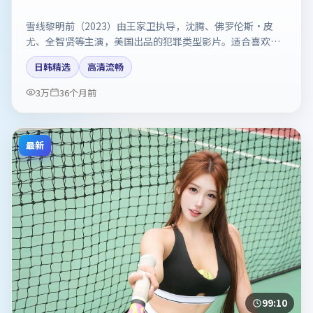
雪线黎明前（2023）由王家卫执导，沈腾、佛罗伦斯·皮
尤、全智贤等主演，美国出品的犯罪类型影片。适合喜欢强
情节与反转的观众。剧情简介与主创信息可供检索参考，上
日韩精选
高清流畅
映日期以片方资料为准。
3万
36个月前
最新
99:10