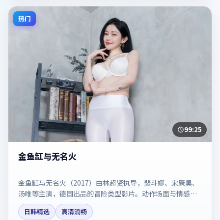
热门
99:25
金鱼缸与无名火
金鱼缸与无名火（2017）由林超贤执导，裴斗娜、宋康昊、
汤唯等主演，德国出品的冒险类型影片。动作场面与情感戏
比例拿捏得当。剧情简介与主创信息可供检索参考，上映日
日韩精选
高清流畅
期以片方资料为准。