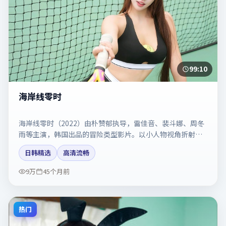
99:10
海岸线零时
海岸线零时（2022）由朴赞郁执导，雷佳音、裴斗娜、周冬
雨等主演，韩国出品的冒险类型影片。以小人物视角折射时
代切片。剧情简介与主创信息可供检索参考，上映日期以片
日韩精选
高清流畅
方资料为准。
9万
45个月前
热门