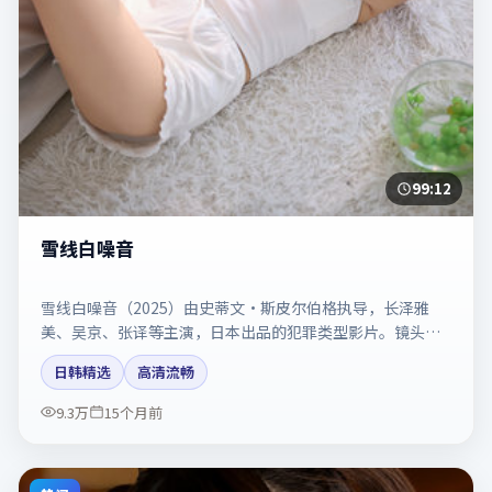
99:12
雪线白噪音
雪线白噪音（2025）由史蒂文·斯皮尔伯格执导，长泽雅
美、吴京、张译等主演，日本出品的犯罪类型影片。镜头克
制却充满张力，人物弧光完整。剧情简介与主创信息可供检
日韩精选
高清流畅
索参考，上映日期以片方资料为准。
9.3万
15个月前