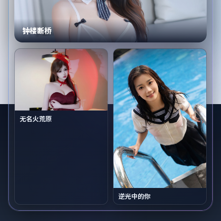
钟楼断桥
无名火荒原
逆光中的你