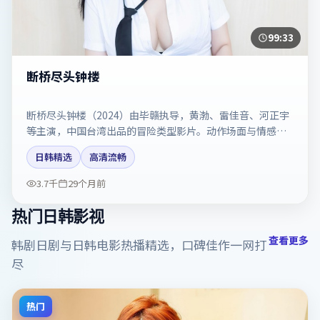
99:33
断桥尽头钟楼
断桥尽头钟楼（2024）由毕赣执导，黄渤、雷佳音、河正宇
等主演，中国台湾出品的冒险类型影片。动作场面与情感戏
比例拿捏得当。剧情简介与主创信息可供检索参考，上映日
日韩精选
高清流畅
期以片方资料为准。
3.7千
29个月前
热门日韩影视
查看更多
韩剧日剧与日韩电影热播精选，口碑佳作一网打
尽
热门