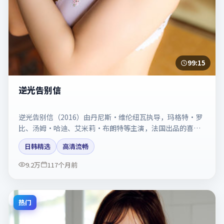
99:15
逆光告别信
逆光告别信（2016）由丹尼斯·维伦纽瓦执导，玛格特·罗
比、汤姆·哈迪、艾米莉·布朗特等主演，法国出品的喜剧
类型影片。动作场面与情感戏比例拿捏得当。剧情简介与主
日韩精选
高清流畅
创信息可供检索参考，上映日期以片方资料为准。
9.2万
117个月前
热门