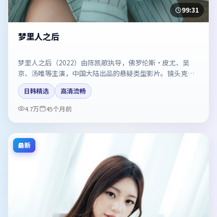
99:31
梦里人之后
梦里人之后（2022）由陈凯歌执导，佛罗伦斯·皮尤、吴
京、汤唯等主演，中国大陆出品的悬疑类型影片。镜头克制
却充满张力，人物弧光完整。剧情简介与主创信息可供检索
日韩精选
高清流畅
参考，上映日期以片方资料为准。
4.7万
45个月前
最新