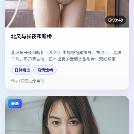
99:48
北风与长夜和断桥
北风与长夜和断桥（2021）由是枝裕和执导，赞达亚、易烊
千玺、周迅等主演，日本出品的爱情类型影片。双线叙事把
悬念保持到最后一刻。剧情简介与主创信息可供检索参考，
日韩精选
高清流畅
上映日期以片方资料为准。
7.7万
62个月前
最新