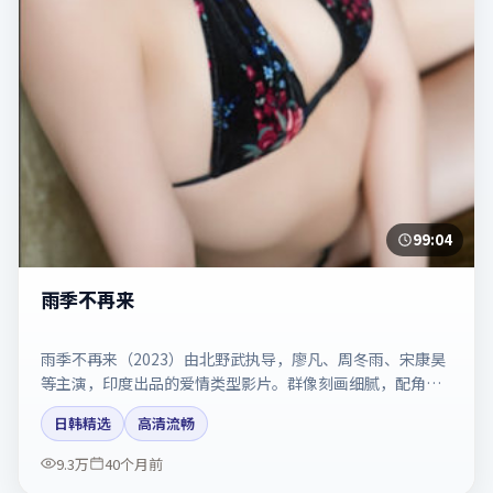
99:04
雨季不再来
雨季不再来（2023）由北野武执导，廖凡、周冬雨、宋康昊
等主演，印度出品的爱情类型影片。群像刻画细腻，配角同
样出彩。剧情简介与主创信息可供检索参考，上映日期以片
日韩精选
高清流畅
方资料为准。
9.3万
40个月前