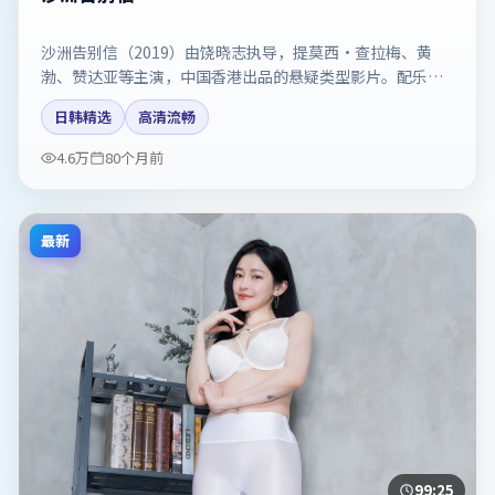
沙洲告别信（2019）由饶晓志执导，提莫西·查拉梅、黄
渤、赞达亚等主演，中国香港出品的悬疑类型影片。配乐与
剪辑强化了宿命感。剧情简介与主创信息可供检索参考，上
日韩精选
高清流畅
映日期以片方资料为准。
4.6万
80个月前
最新
99:25