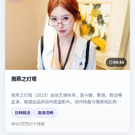
99:44
雨燕之灯塔
雨燕之灯塔（2023）由张艺谋执导，裴斗娜、黄渤、周迅等
主演，英国出品的动作类型影片。动作场面与情感戏比例拿
捏得当。剧情简介与主创信息可供检索参考，上映日期以片
日韩精选
高清流畅
方资料为准。
9.5万
37个月前