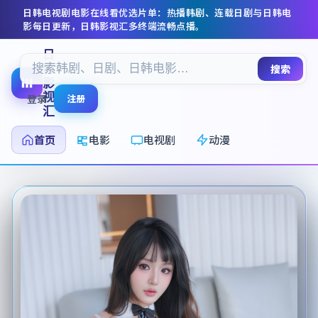
日韩电视剧电影在线看
优选片单：热播韩剧、连载日剧与日韩电
影每日更新，
日韩影视汇
多终端流畅点播。
日
韩
搜索
影
视
登录
注册
汇
首页
电影
电视剧
动漫